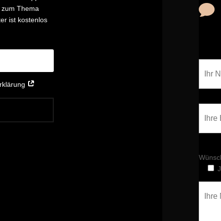

nd zum Thema
r ist kostenlos
erklärung
Wünsch