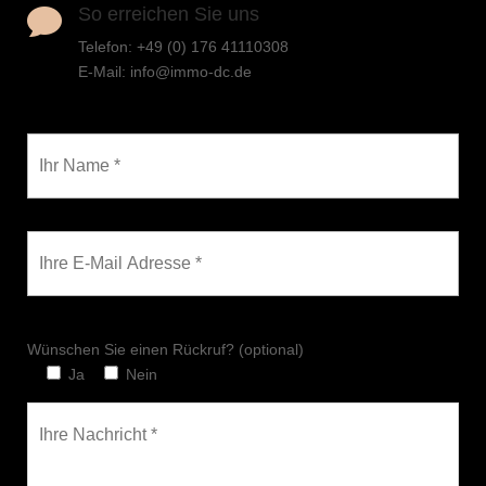
So erreichen Sie uns

Telefon: ‪+49 (0) 176 41110308
E-Mail: info@immo-dc.de
Wünschen Sie einen Rückruf? (optional)
Ja
Nein