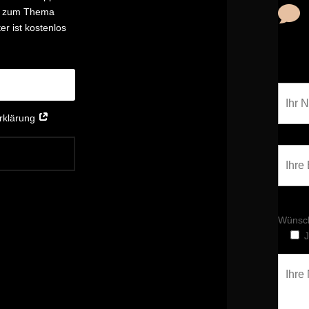

nd zum Thema
r ist kostenlos
erklärung
Wünsch