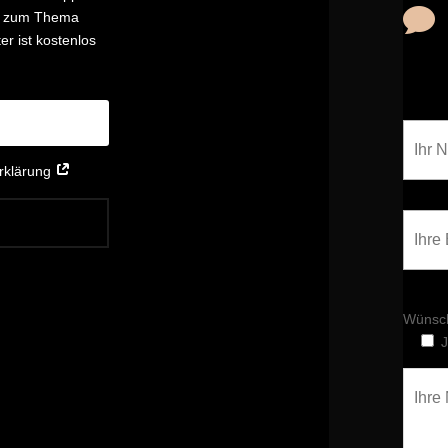

nd zum Thema
r ist kostenlos
erklärung
Wünsch