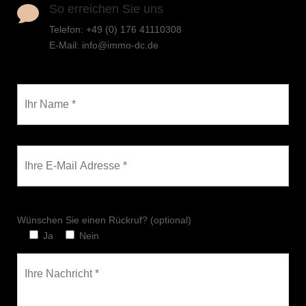
So erreichen Sie uns

Telefon: ‪+49 (0) 176 41110308
E-Mail: info@immo-dc.de
Wünschen Sie einen Rückruf? (optional)
Ja
Nein